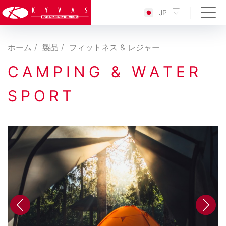
JP
ホーム
製品
フィットネス & レジャー
私達
01
C
A
M
P
I
N
G
&
W
A
T
E
R
S
P
O
R
T
ネッ
02
ニュー
03
サービ
04
製品
05