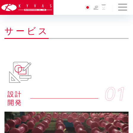
JP
サ
ー
ビ
ス
01
設計
開発