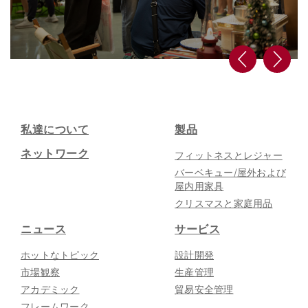
私達について
製品
ネットワーク
フィットネスとレジャー
バーベキュー/屋外および
屋内用家具
クリスマスと家庭用品
ニュース
サービス
ホットなトピック
設計開発
市場観察
生産管理
アカデミック
貿易安全管理
フレームワーク