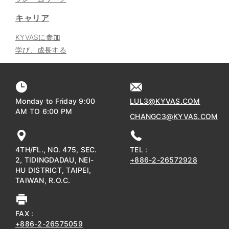
キャリア
KYVASに参加
学び、成長する
Monday to Friday 9:00
LUL3@KYVAS.COM
AM TO 6:00 PM
CHANGC3@KYVAS.COM
4TH/FL., NO. 475, SEC.
TEL :
2, TIDINGDADAU, NEI-
+886-2-26572928
HU DISTRICT, TAIPEI,
TAIWAN, R.O.C.
FAX :
+886-2-26575059